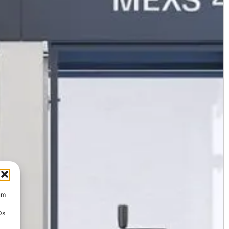
um
Ds