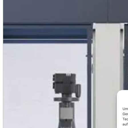
Um 
Ger
Tec
auf