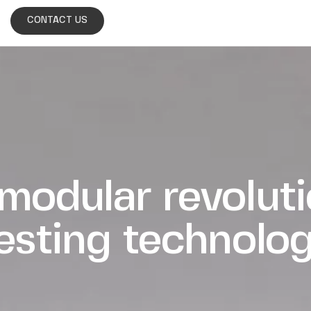
CONTACT US
modular revoluti
esting technolo