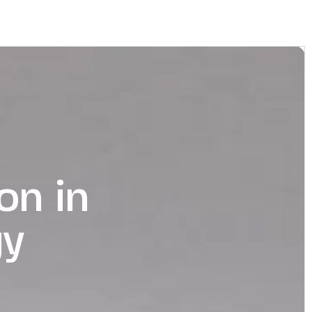
on in
gy