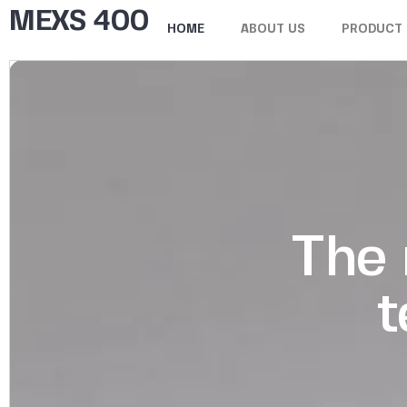
MEXS 400
HOME
ABOUT US
PRODUCT
The 
t